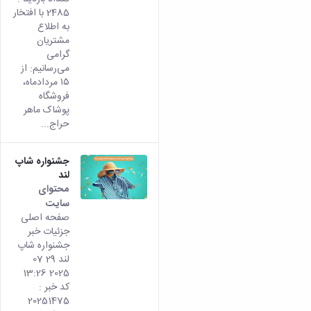
2485 با افتخار
به اطلاع
مشتریان
گرامی
می‌رسانیم: از
۱۵ مردادماه،
فروشگاه
پوشاک ماهر
حراج...
جشنواره شاپ
لند
محتوای
سایت
صفحه اصلی
جزئیات خبر
جشنواره شاپ
لند 29 07
2025 13:26
کد خبر :
20251475