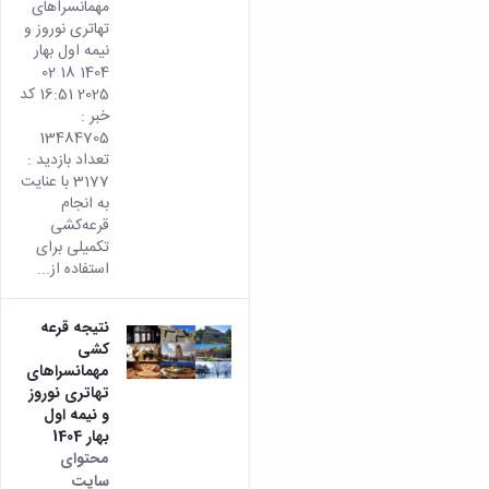
مهمانسراهای
تهاتری نوروز و
نیمه اول بهار
1404 18 02
2025 16:51 کد
خبر :
13484705
تعداد بازدید :
3177 با عنایت
به انجام
قرعه‌کشی
تکمیلی برای
استفاده از...
نتیجه قرعه
کشی
مهمانسراهای
تهاتری نوروز
و نیمه اول
بهار 1404
محتوای
سایت