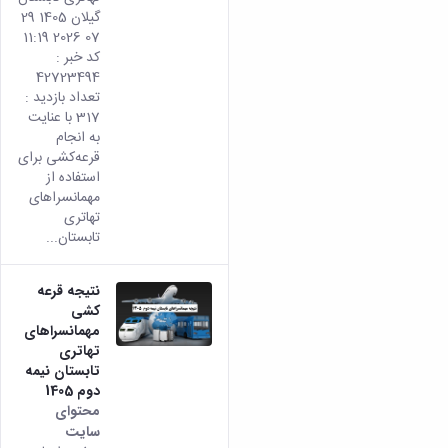
گیلان 1405 29
خدمات
07 2026 11:19
تفریحی
کد خبر :
صندوق
42723494
قرض
تعداد بازدید :
الحسنه
317 با عنایت
اداره
به انجام
رفاه
قرعه‌کشی برای
استفاده از
مهمانسراهای
تهاتری
تابستان...
نتیجه قرعه
کشی
مهمانسراهای
تهاتری
تابستان نیمه
دوم 1405
محتوای
سایت