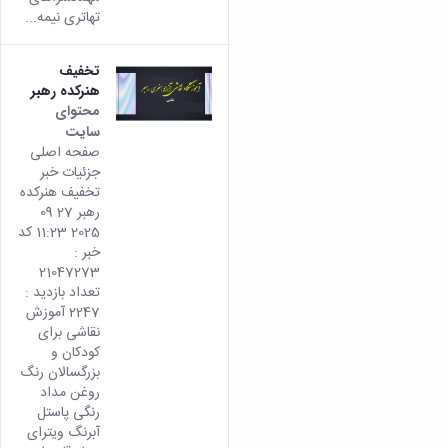
تهاتری نیمه...
تخفیف
هنرکده رهبر
محتوای
سایت
صفحه اصلی
جزئیات خبر
تخفیف هنرکده
رهبر 27 09
2025 11:23 کد
خبر :
21047273
تعداد بازدید :
2247 آموزش
نقاشی برای
کودکان و
بزرگسالان رنگ
روغن مداد
رنگی پاستل
آبرنگ ویترای