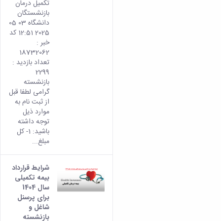
تکمیل درمان
بازنشستگان
دانشگاه 03 05
2025 12:51 کد
خبر :
18732062
تعداد بازدید :
2299
بازنشسته
گرامی لطفا قبل
از ثبت نام به
موارد ذیل
توجه داشته
باشید: 1- کل
مبلغ...
شرایط قرارداد
بیمه تکمیلی
سال 1404
برای پرسنل
شاغل و
بازنشسته