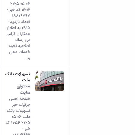
06 05 2025
12:02 کد خبر :
18809797
تعداد بازدید :
2915 به اطلاع
همکاران گرامی
می رساند
اطلاعیه نحوه
خدمات دهی
و...
تسهیلات بانک
ملت
محتوای
سایت
صفحه اصلی
جزئیات خبر
تسهیلات بانک
ملت 06 05
2025 11:54 کد
خبر :
18809662