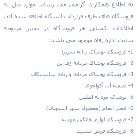
به اطلاع همکاران گرامی می رساند موارد ذیل به
خدمات
تفریحی
فروشگاه های طرف قرارداد دانشگاه اضافه شده اند.
صندوق
قرض
اطلاعات تکمیلی هر فروشگاه در
بخش مربوطه
الحسنه
اداره
سایت اداره رفاه موجود می باشد:
رفاه
1- فروشگاه پوشاک زنانه
سریرا
2- فروشگاه پوشاک مردانه
زی بن
3- فروشگاه پوشاک مردانه و زنانه
شایستگان
4- تصفیه آب
آکواجوی
5- پوشاک مردانه
اطلس
6- انجیر
انجام
(محصول شهر استهبان)
7- فروشگاه لوازم خانگی
مهدیه
8- فروشگاه فرش
مشهد