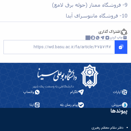
9- فروشگاه
ممتاز
(حوله برق لامع)
10- فروشگاه مانتوسرای
آیدا
اشتراک گذاری
چاپ کردن
آپارات
تلگرام
واتساپ
سروش
پیام رسان بله
ایتا
پیوندها
دفتر مقام معظم رهبری