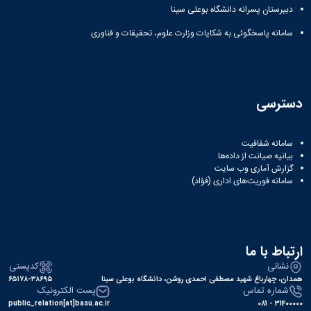
دبیرستان پسرانه دانشگاه بوعلی سینا
سامانه پاسخگوئی به شکایات وزارت علوم، تحقیقات و فناوری
دسترسی
سامانه شفافیت
بیانیه صیانت از داده‌ها
گزارش آماری وب‌ سایت
سامانه فوریت‌های اداری (فؤاد)
ارتباط با ما
نشانی
کدپستی
همدان، چهارباغ شهید مصطفی احمدی روشن، دانشگاه بوعلی سینا
۶۵۱۷۸-۳۸۶۹۵
شماره تماس
پست الکترونیک
public_relation[at]basu.ac.ir
31400000 - 081