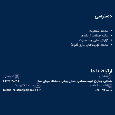
دسترسی
سامانه شفافیت
بیانیه صیانت از داده‌ها
گزارش آماری وب‌ سایت
سامانه فوریت‌های اداری (فؤاد)
ارتباط با ما
نشانی
کدپستی
همدان، چهارباغ شهید مصطفی احمدی روشن، دانشگاه بوعلی سینا
۶۵۱۷۸-۳۸۶۹۵
شماره تماس
پست الکترونیک
public_relation[at]basu.ac.ir
31400000 - 081