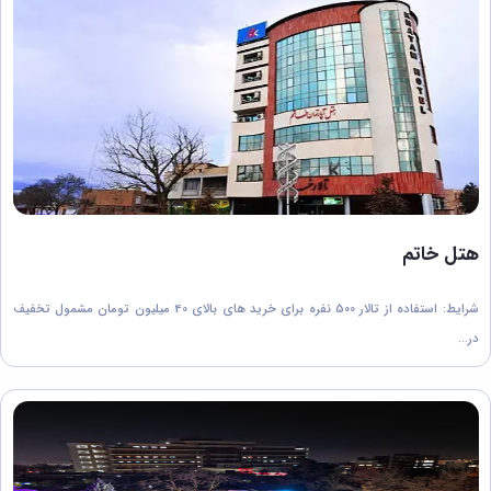
خدمات
تفریحی
صندوق
قرض
الحسنه
اداره
رفاه
هتل خاتم
شرایط: استفاده از تالار 500 نفره برای خرید های بالای 40 میلیون تومان مشمول تخفیف
در...