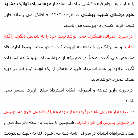
با عنایت به انجام قرعه کشی برای استفاده از
مهمانسرای تهاتری مشهد
خدمات
تفریحی
علوم پزشکی شهید بهشتی
در خرداد ۱۴۰۳ به اطلاع می رساند فایل
صندوق
نتیجه قرعه کشی به پیوست می باشد.
قرض
الحسنه
-
در صورت انصراف، همکاران نمی توانند نوبت خود را به شخص دیگری واگذار
اداره
رفاه
نمایند
و نفر جایگزین با توجه به اولویت ثبت درخواست، توسط اداره رفاه
مشخص می گردد.
ضمناً در صورتیکه از مهمانسرای رزرو شده استفاده
نگردد علاوه بر عدم استرداد هزینه، همکار از یک نوبت ثبت نام در دوره
بعدی محروم خواهد ماند.
-درصورت واریز هزینه و انصراف، امکان استرداد مبلغ واریزی میسر نمی
باشد
.
-
استفاده از معرفی نامه دیگران مجاز نبوده و مراکز اقامتی هیچ مسئولیتی
در خصوص پذیرش این افراد ندارند.
همچنین با عنایت به اینکه نام متقاضی و
تعداد همراهان ایشان در معرفی نامه ثبت می شود، لذا به جهت محدودیت