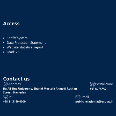
Access
Shafaf system
Data Protection Statement
Website statistical report
Foad128
Contact us
Address
Postal code
Bu-Ali Sina University, Shahid Mostafa Ahmadi Roshan
۶۵۱۷۸-۳۸۶۹۵
Street, Hamedan
Tel
Email
+98 81 3140 0000
public_relation[at]basu.ac.ir