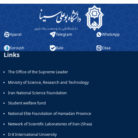
خدمات
تفریحی
صندوق
قرض
الحسنه
اداره
Aparat
Telegram
WhatsApp
رفاه
Soroush
Bale
Eitaa
Links
The Office of the Supreme Leader
Ministry of Science, Research and Technology
Iran National Science Foundation
Student welfare fund
National Elite Foundation of Hamadan Province
Network of Scientific Laboratories of Iran (Shaa)
D-8 International University