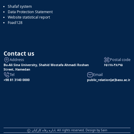
Shafaf system
Data Protection Statement
Website statistical report
Foad128
Contact us
Address
Postal code
Bu-Ali Sina University, Shahid Mostafa Ahmadi Roshan
۶۵۱۷۸-۳۸۶۹۵
Street, Hamedan
Tel
Email
+98 81 3140 0000
public_relation[at]basu.ac.ir
اداره رفاه کارکنان, All rights reserved. Design by
Sain