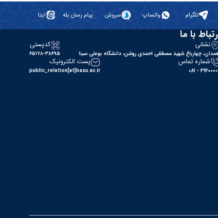
تلگرام
واتساپ
سروش
پیام رسان بله
ایتا
رتباط با ما
نشانی
کدپستی
مدان، چهارباغ شهید مصطفی احمدی روشن، دانشگاه بوعلی سینا
۶۵۱۷۸-۳۸۶۹۵
شماره تماس
پست الکترونیک
public_relation[at]basu.ac.ir
31400000 - 0