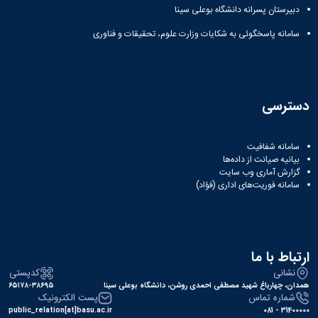
دبیرستان پسرانه دانشگاه بوعلی سینا
سامانه پاسخگوئی به شکایات وزارت علوم، تحقیقات و فناوری
دسترسی
سامانه شفافیت
بیانیه صیانت از داده‌ها
گزارش آماری وب‌ سایت
سامانه فوریت‌های اداری (فؤاد)
ارتباط با ما
نشانی
کدپستی
همدان، چهارباغ شهید مصطفی احمدی روشن، دانشگاه بوعلی سینا
۶۵۱۷۸-۳۸۶۹۵
شماره تماس
پست الکترونیک
public_relation[at]basu.ac.ir
31400000 - 081