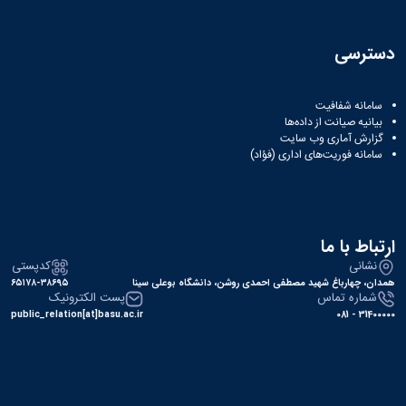
دسترسی
سامانه شفافیت
بیانیه صیانت از داده‌ها
گزارش آماری وب‌ سایت
سامانه فوریت‌های اداری (فؤاد)
ارتباط با ما
نشانی
کدپستی
همدان، چهارباغ شهید مصطفی احمدی روشن، دانشگاه بوعلی سینا
۶۵۱۷۸-۳۸۶۹۵
شماره تماس
پست الکترونیک
public_relation[at]basu.ac.ir
31400000 - 081